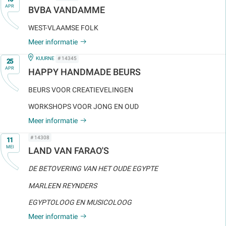
APR
BVBA VANDAMME
WEST-VLAAMSE FOLK
Meer informatie
Op
IN
KUURNE
# 14345
25
APR
HAPPY HANDMADE BEURS
BEURS VOOR CREATIEVELINGEN
WORKSHOPS VOOR JONG EN OUD
Meer informatie
Op
# 14308
11
MEI
LAND VAN FARAO'S
DE BETOVERING VAN HET OUDE EGYPTE
MARLEEN REYNDERS
EGYPTOLOOG EN MUSICOLOOG
Meer informatie