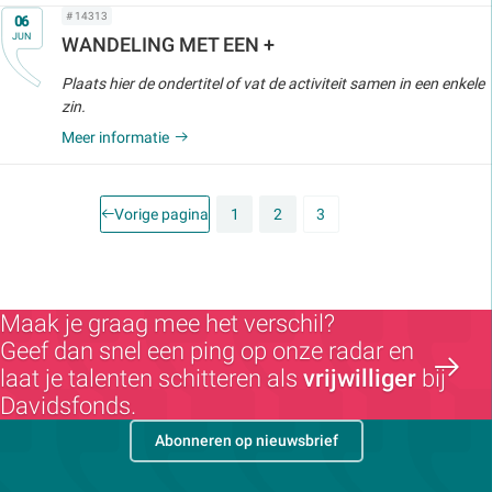
Op
# 14313
06
JUN
WANDELING MET EEN +
Plaats hier de ondertitel of vat de activiteit samen in een enkele
zin.
Meer informatie
Vorige pagina
1
2
3
Maak je graag mee het verschil?
Geef dan snel een ping op onze radar en
laat je talenten schitteren als
vrijwilliger
bij
Davidsfonds.
Abonneren op nieuwsbrief