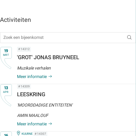
Activiteiten
Op
# 14312
19
MRT
'GROT' JONAS BRUYNEEL
Muzikale verhalen
Meer informatie
Op
# 14309
13
APR
LEESKRING
'MOORDDADIGE ENTITEITEN'
AMIN MAALOUF
Meer informatie
Op
IN
KUURNE
# 14307
16