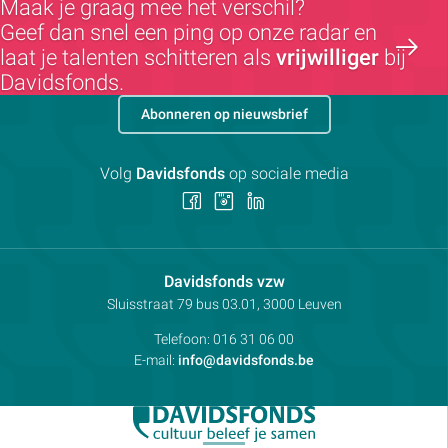
Maak je graag mee het verschil?
Geef dan snel een ping op onze radar en
laat je talenten schitteren als
vrijwilliger
bij
Davidsfonds.
Abonneren op nieuwsbrief
Volg
Davidsfonds
op sociale media
Volg
Volg
Volg
ons
ons
ons
op
op
op
Facebook
Instagram
LinkedIn
Contactpersoon:
Davidsfonds vzw
Adres:
Sluisstraat 79
bus 03.01, 3000
Leuven
Telefoon:
016 31 06 00
E-mail:
info@davidsfonds.be