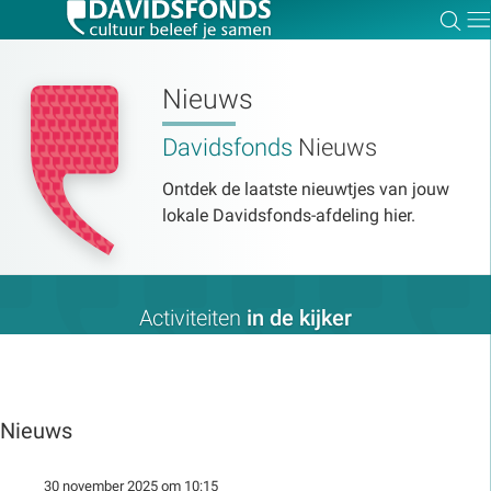
Zoe
Dir
Nieuws
Davidsfonds
Nieuws
Zoek:
Ontdek de laatste nieuwtjes van jouw
lokale Davidsfonds-afdeling hier.
Zoeken
Activiteiten
in de kijker
Nieuws
30 november 2025 om 10:15