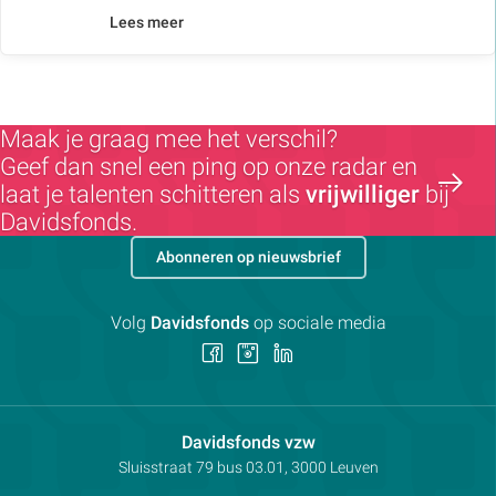
Lees meer
Maak je graag mee het verschil?
Geef dan snel een ping op onze radar en
laat je talenten schitteren als
vrijwilliger
bij
Davidsfonds.
Abonneren op nieuwsbrief
Volg
Davidsfonds
op sociale media
Volg
Volg
Volg
ons
ons
ons
op
op
op
Facebook
Instagram
LinkedIn
Contactpersoon:
Davidsfonds vzw
Adres:
Sluisstraat 79
bus 03.01, 3000
Leuven