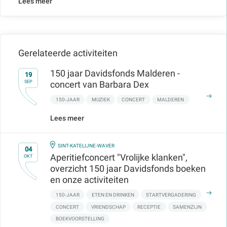
Lees meer
Gerelateerde activiteiten
150 jaar Davidsfonds Malderen -
19
SEP
concert van Barbara Dex
150-JAAR
MUZIEK
CONCERT
MALDEREN
Lees meer
IN
SINT-KATELIJNE-WAVER
04
Aperitiefconcert "Vrolijke klanken",
OKT
overzicht 150 jaar Davidsfonds boeken
en onze activiteiten
150-JAAR
ETEN EN DRINKEN
STARTVERGADERING
CONCERT
VRIENDSCHAP
RECEPTIE
SAMENZIJN
BOEKVOORSTELLING