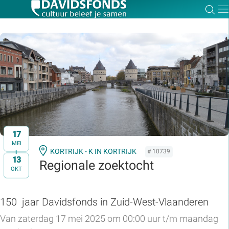
Zoe
Dir
Zoek:
Zoeken
17
MEI
KORTRIJK - K IN KORTRIJK
# 10739
13
t/m
Regionale zoektocht
OKT
150 jaar Davidsfonds in Zuid-West-Vlaanderen
Van zaterdag 17 mei 2025 om 00:00 uur t/m maandag