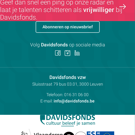
Geef dan snel een ping op onze radar en
laat je talenten schitteren als
vrijwilliger
bij
Davidsfonds.
Abonneren op nieuwsbrief
Volg
Davidsfonds
op sociale media
Volg
Volg
Volg
ons
ons
ons
op
op
op
Facebook
Instagram
LinkedIn
Contactpersoon:
Davidsfonds vzw
Adres:
Sluisstraat 79
bus 03.01, 3000
Leuven
Telefoon:
016 31 06 00
E-mail:
info@davidsfonds.be