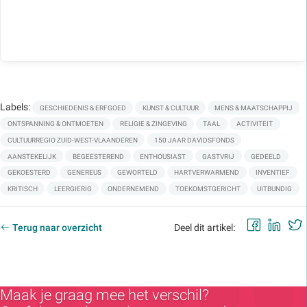
Labels:
GESCHIEDENIS & ERFGOED
KUNST & CULTUUR
MENS & MAATSCHAPPIJ
ONTSPANNING & ONTMOETEN
RELIGIE & ZINGEVING
TAAL
ACTIVITEIT
CULTUURREGIO ZUID-WEST-VLAANDEREN
150 JAAR DAVIDSFONDS
AANSTEKELIJK
BEGEESTEREND
ENTHOUSIAST
GASTVRIJ
GEDEELD
GEKOESTERD
GENEREUS
GEWORTELD
HARTVERWARMEND
INVENTIEF
KRITISCH
LEERGIERIG
ONDERNEMEND
TOEKOMSTGERICHT
UITBUNDIG
Faceb
Lin
Terug naar overzicht
Deel dit artikel:
Maak je graag mee het verschil?